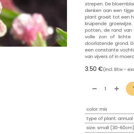
strepen. De bloembl
denken aan een tijge
plant groeit tot een 
kruipende groeiwijz
potten, de rand van 
volle zon of licht
doorlatende grond. D
een constante vochti
van vijvers of in moer
3.50
€
(incl. Btw - e
​color
:
mix
type of plant
:
annual
size
:
small (30-60cm