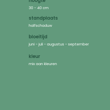
hoogte
30 - 40 cm
standplaats
halfschaduw
bloeitijd
juni - juli - augustus - september
kleur
mix aan kleuren
Receive a touch of garden inspiration in yo
inbox from time to time.
Sign i