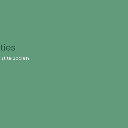
ties
st te zaaien