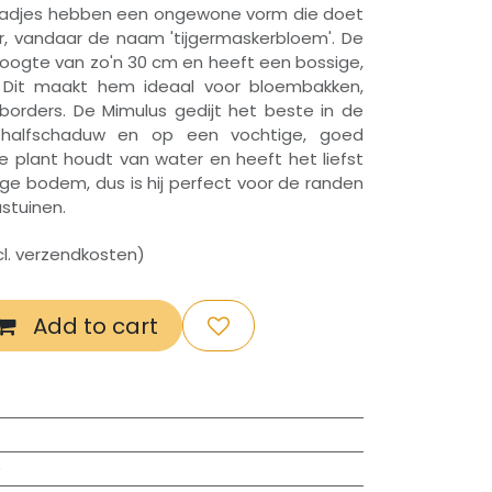
aadjes hebben een ongewone vorm die doet
r, vandaar de naam 'tijgermaskerbloem'. De
hoogte van zo'n 30 cm en heeft een bossige,
e. Dit maakt hem ideaal voor bloembakken,
borders. De Mimulus gedijt het beste in de
e halfschaduw en op een vochtige, goed
e plant houdt van water en heeft het liefst
ge bodem, dus is hij perfect voor de randen
astuinen.
xcl. verzendkosten)
Add to cart
)