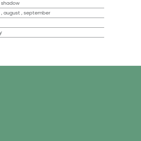
f shadow
,
august
,
september
y