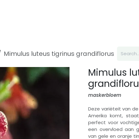
Inspiration
About us
Contact
Mimulus luteus tigrinus grandiflorus
Mimulus lu
grandiflor
maskerbloem
Deze variëteit van d
Amerika komt, staa
perfect voor vochti
een overvloed aan g
van gele en oranje ti