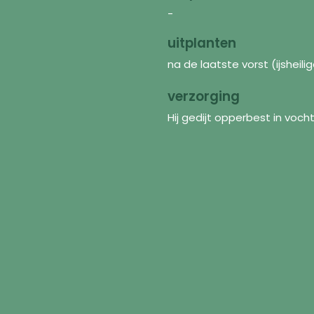
-
uitplanten
na de laatste vorst (ijsheili
verzorging
Hij gedijt opperbest in voch
Discover
In
Seeds
FAQ
Flower mixtures
Abo
Supplies
Shi
Inspiration
Con
ur
n