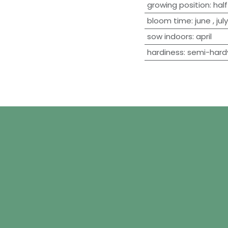
growing position
:
hal
bloom time
:
june
,
july
sow indoors
:
april
hardiness
:
semi-hard