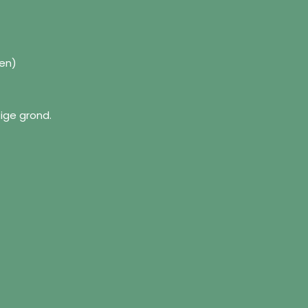
gen)
tige grond.
formation
Follow us
Facebook
ut us
Instagram
pping Policy
tact us