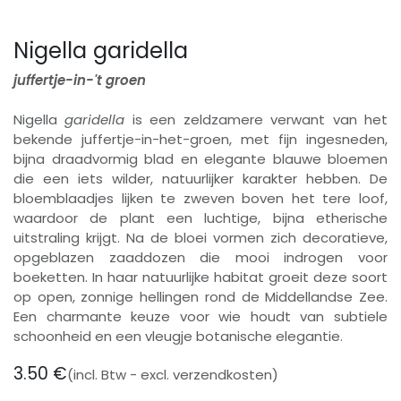
Nigella garidella
juffertje-in-'t groen
Nigella
garidella
is een zeldzamere verwant van het
bekende juffertje-in-het-groen, met fijn ingesneden,
bijna draadvormig blad en elegante blauwe bloemen
die een iets wilder, natuurlijker karakter hebben. De
bloemblaadjes lijken te zweven boven het tere loof,
waardoor de plant een luchtige, bijna etherische
uitstraling krijgt. Na de bloei vormen zich decoratieve,
opgeblazen zaaddozen die mooi indrogen voor
boeketten. In haar natuurlijke habitat groeit deze soort
op open, zonnige hellingen rond de Middellandse Zee.
Een charmante keuze voor wie houdt van subtiele
schoonheid en een vleugje botanische elegantie.
3.50
€
(incl. Btw - excl. verzendkosten)