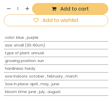
Add to cart
Add to wishlist
​color
:
blue
,
purple
size
:
small (30-60cm)
type of plant
:
annual
growing position
:
sun
hardiness
:
hardy
sow indoors
:
october
,
february
,
march
Sow in place
:
april
,
may
,
june
bloom time
:
june
,
july
,
august