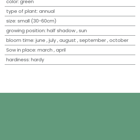
​color
:
green
type of plant
:
annual
size
:
small (30-60cm)
growing position
:
half shadow
,
sun
bloom time
:
june
,
july
,
august
,
september
,
october
Sow in place
:
march
,
april
hardiness
:
hardy