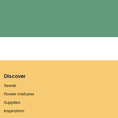
Discover
Seeds
Flower mixtures
Supplies
Inspiration