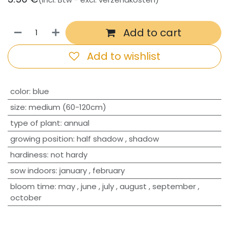
Add to cart
Add to wishlist
​color
:
blue
size
:
medium (60-120cm)
type of plant
:
annual
growing position
:
half shadow
,
shadow
hardiness
:
not hardy
sow indoors
:
january
,
february
bloom time
:
may
,
june
,
july
,
august
,
september
,
october