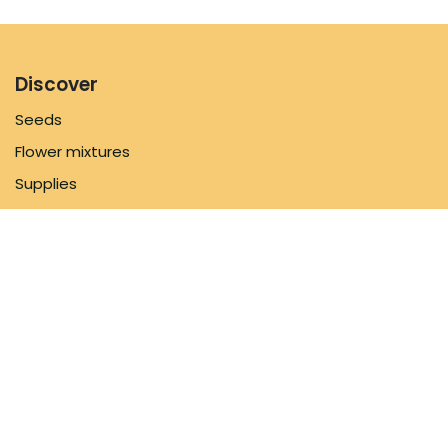
Discover
Seeds
Flower mixtures
Supplies
Inspiration
Information
FAQ
About us
Shipping Policy
Contact us