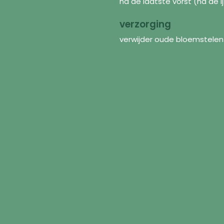
na de laatste vorst (na de ij
verzorging
verwijder oude bloemstelen 
Discover
In
Seeds
FAQ
Flower mixtures
Abo
Supplies
Shi
Inspiration
Con
ur