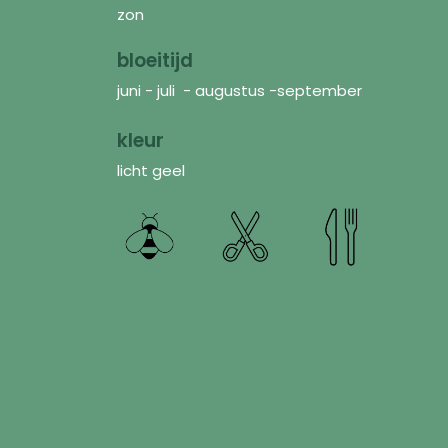
zon
bloeitijd
juni - juli - augustus -september
kleur
licht geel
Receive a touch of garden inspiration in yo
inbox from time to time.