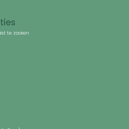
ties
st te zaaien