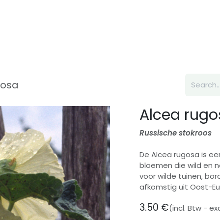
Inspiration
About us
Contact
gosa
Alcea rugo
Russische stokroos
De Alcea rugosa is e
bloemen die wild en na
voor wilde tuinen, bor
afkomstig uit Oost-E
3.50
€
(incl. Btw - e