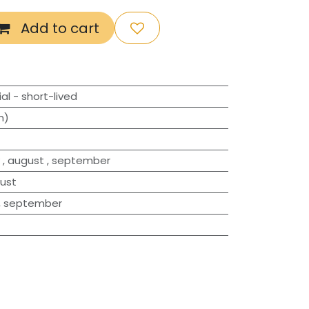
Add to cart
al - short-lived
m)
,
august
,
september
ust
,
september