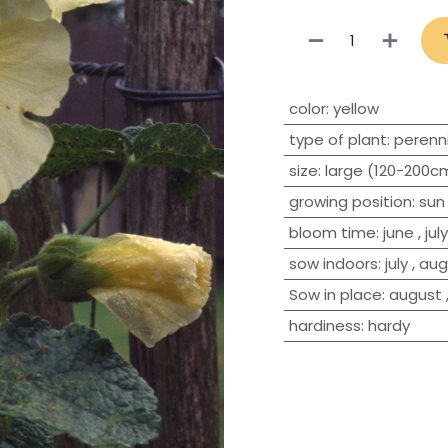
​color
:
yellow
type of plant
:
perenni
size
:
large (120-200c
growing position
:
sun
bloom time
:
june
,
july
sow indoors
:
july
,
aug
Sow in place
:
august
hardiness
:
hardy