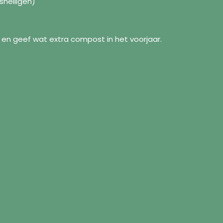
sheiligen)
en geef wat extra compost in het voorjaar.
formation
Follow us
Facebook
ut us
Instagram
pping Policy
tact us