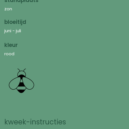
standplaats
zon
bloeitijd
juni - juli
kleur
rood
kweek-instructies