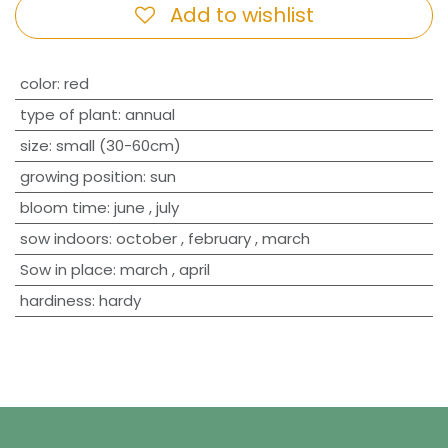
Add to wishlist
​color
:
red
type of plant
:
annual
size
:
small (30-60cm)
growing position
:
sun
bloom time
:
june
,
july
sow indoors
:
october
,
february
,
march
Sow in place
:
march
,
april
hardiness
:
hardy