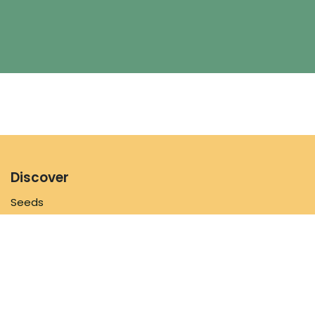
Discover
Seeds
Flower mixtures
Supplies
Inspiration
Information