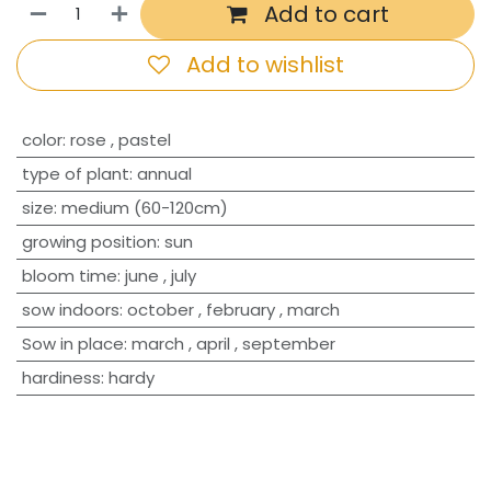
Add to cart
Add to wishlist
​color
:
rose
,
pastel
type of plant
:
annual
size
:
medium (60-120cm)
growing position
:
sun
bloom time
:
june
,
july
sow indoors
:
october
,
february
,
march
Sow in place
:
march
,
april
,
september
hardiness
:
hardy