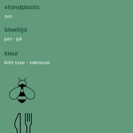
standplaats
zon
bloeitijd
juni - juli
kleur
licht roze - zalmroze