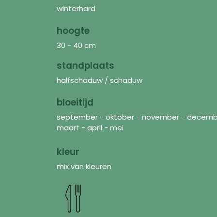
winterhard
hoogte
30 - 40 cm
standplaats
halfschaduw / schaduw
bloeitijd
september - oktober - november - december 
maart - april - mei
kleur
mix van kleuren