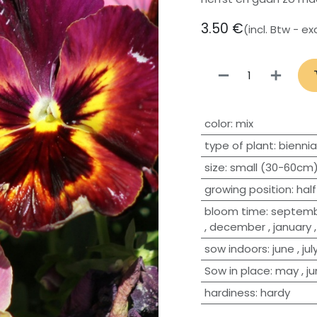
3.50
€
(incl. Btw - e
​color
:
mix
type of plant
:
biennia
size
:
small (30-60cm
growing position
:
hal
bloom time
:
septem
,
december
,
january
sow indoors
:
june
,
jul
Sow in place
:
may
,
j
hardiness
:
hardy