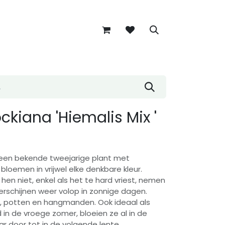
ockiana 'Hiemalis Mix '
a een bekende tweejarige plant met
 bloemen in vrijwel elke denkbare kleur.
hen niet, enkel als het te hard vriest, nemen
rschijnen weer volop in zonnige dagen.
s, potten en hangmanden. Ook ideaal als
 in de vroege zomer, bloeien ze al in de
r door tot in de volgende lente.