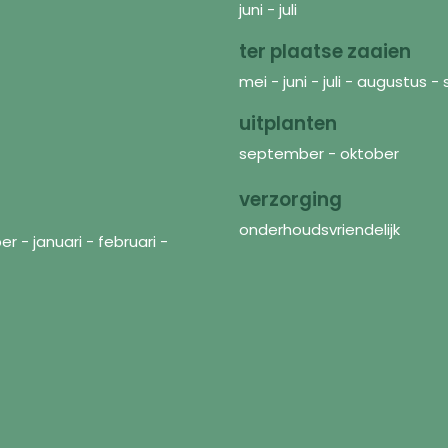
juni - juli
ter plaatse zaaien
mei - juni - juli - augustus
uitplanten
september - oktober
verzorging
onderhoudsvriendelijk
- januari - februari -
Discover
In
Seeds
FAQ
Flower mixtures
Abo