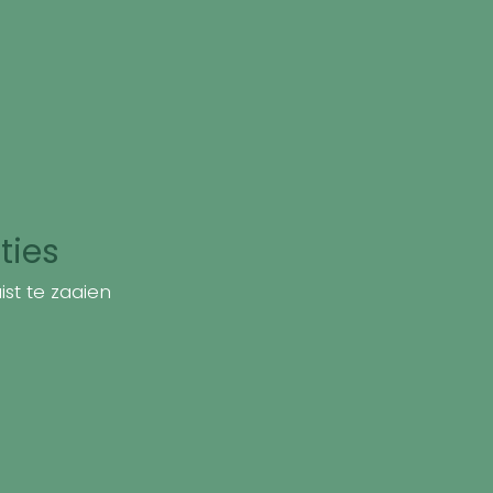
ties
st te zaaien