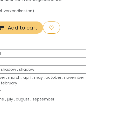
xcl. verzendkosten)
Add to cart
l
)
f shadow
,
shadow
ber
,
march
,
april
,
may
,
october
,
november
,
february
y
une
,
july
,
august
,
september