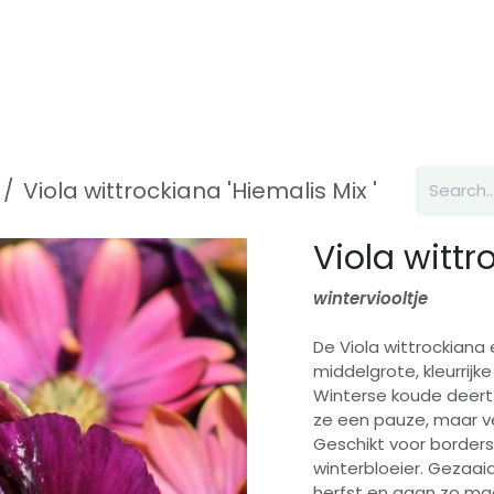
Inspiration
About us
Contact
Viola wittrockiana 'Hiemalis Mix '
Viola wittr
winterviooltje
De Viola wittrockian
middelgrote, kleurrijke
Winterse koude deert 
ze een pauze, maar ve
Geschikt voor border
winterbloeier. Gezaaid
herfst en gaan zo maa