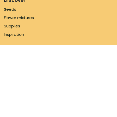
Discover
Seeds
Flower mixtures
Supplies
Inspiration
Information
FAQ
About us
Shipping Policy
Contact us
Follow us
Facebook