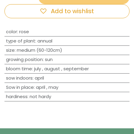
Add to wishlist
​color
:
rose
type of plant
:
annual
size
:
medium (60-120cm)
growing position
:
sun
bloom time
:
july
,
august
,
september
sow indoors
:
april
Sow in place
:
april
,
may
hardiness
:
not hardy