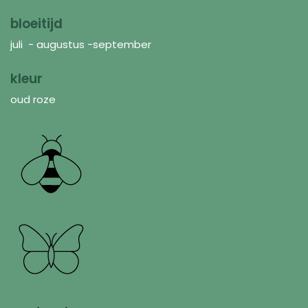
bloeitijd
juli - augustus -september
kleur
oud roze