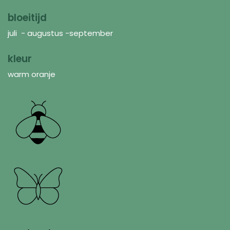
bloeitijd
juli - augustus -september
kleur
warm oranje