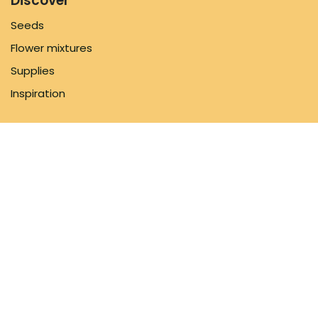
Discover
Seeds
Flower mixtures
Supplies
Inspiration
Information
FAQ
About us
Shipping Policy
Contact us
Follow us
Facebook