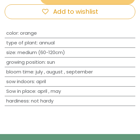
Add to wishlist
​color
:
orange
type of plant
:
annual
size
:
medium (60-120cm)
growing position
:
sun
bloom time
:
july
,
august
,
september
sow indoors
:
april
Sow in place
:
april
,
may
hardiness
:
not hardy