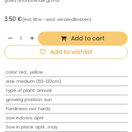
goed doorlatende grond.
3.50
€
(incl. Btw - excl. verzendkosten)
Add to cart
Add to wishlist
​color
:
red
,
yellow
size
:
medium (60-120cm)
type of plant
:
annual
growing position
:
sun
hardiness
:
not hardy
sow indoors
:
april
Sow in place
:
april
,
may