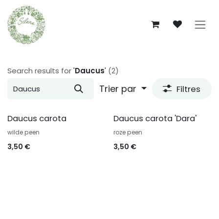
Se rendre au contenu
Search results for
'
Daucus
'
(2)
Trier par
Filtres
Daucus carota
Daucus carota 'Dara'
wilde peen
roze peen
3,50
€
3,50
€