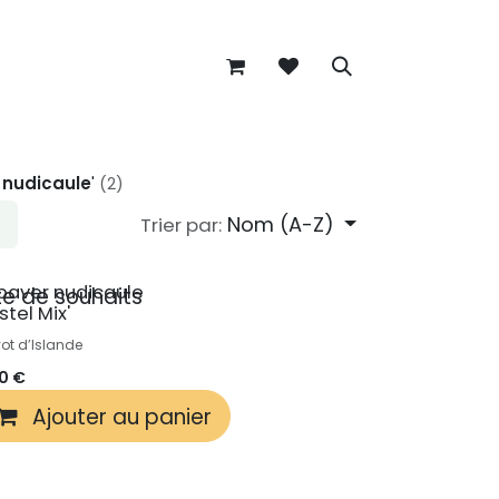
 nudicaule
'
(2)
Nom (A-Z)
Trier par:
paver nudicaule
ste de souhaits
stel Mix'
ot d’Islande
50
€
r
Ajouter au panier