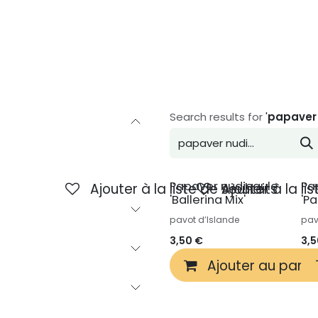
Inspiration
À propos de nous
Contact
Search results for
'
papaver
Papaver nudicaule
Pa
Ajouter à la liste de souhaits
Ajouter à la li
'Ballerina Mix'
'Pa
pavot d’Islande
pav
3,50
€
3,
Ajouter au panie