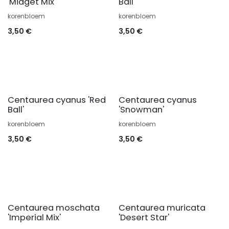
'Midget Mix'
Ball'
korenbloem
korenbloem
3,50
€
3,50
€
Centaurea cyanus 'Red
Centaurea cyanus
Ball'
'Snowman'
korenbloem
korenbloem
3,50
€
3,50
€
Centaurea moschata
Centaurea muricata
'Imperial Mix'
'Desert Star'