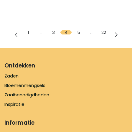
1
…
3
4
5
…
22
Ontdekken
Zaden
Bloemenmengsels
Zaaibenodigdheden
Inspiratie
Informatie