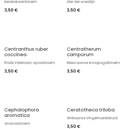
keizerskorenbloem
ster der woestijn
3,50
€
3,50
€
Centranthus ruber
Centratherum
coccinea
camporum
Rode Valeriaan, spoorbloem
Mexicaanse knoopsgatbloem
3,50
€
3,50
€
Cephalophora
Ceratotheca triloba
aromatica
Afrikaanse Vingerhoedskruid
ananasbloem
3,50
€