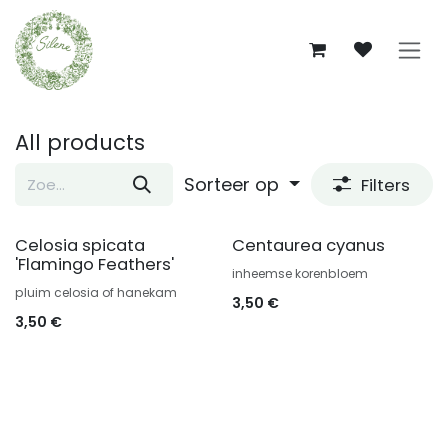
Overslaan naar inhoud
All products
Sorteer op
Filters
Celosia spicata
Centaurea cyanus
'Flamingo Feathers'
inheemse korenbloem
pluim celosia of hanekam
3,50
€
3,50
€