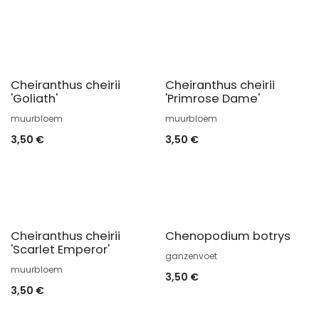
Cheiranthus cheirii
Cheiranthus cheirii
'Goliath'
'Primrose Dame'
muurbloem
muurbloem
3,50
€
3,50
€
Cheiranthus cheirii
Chenopodium botrys
'Scarlet Emperor'
ganzenvoet
muurbloem
3,50
€
3,50
€