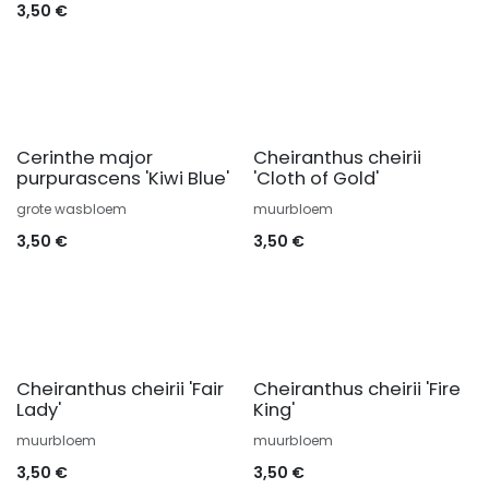
3,50
€
Cerinthe major
Cheiranthus cheirii
purpurascens 'Kiwi Blue'
'Cloth of Gold'
grote wasbloem
muurbloem
3,50
€
3,50
€
Cheiranthus cheirii 'Fair
Cheiranthus cheirii 'Fire
Lady'
King'
muurbloem
muurbloem
3,50
€
3,50
€