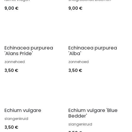
9,00
€
9,00
€
Echinacea purpurea
Echinacea purpurea
'Alans Pride'
'Alba'
zonnehoed
zonnehoed
3,50
€
3,50
€
Echium vulgare
Echium vulgare 'Blue
Bedder'
slangenkruid
slangenkruid
3,50
€