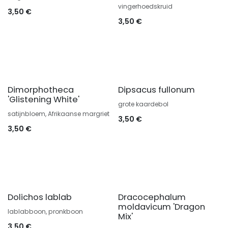
vingerhoedskruid
3,50
€
3,50
€
Dimorphotheca
Dipsacus fullonum
'Glistening White'
grote kaardebol
satijnbloem, Afrikaanse margriet
3,50
€
3,50
€
Dolichos lablab
Dracocephalum
moldavicum 'Dragon
lablabboon, pronkboon
Mix'
3,50
€