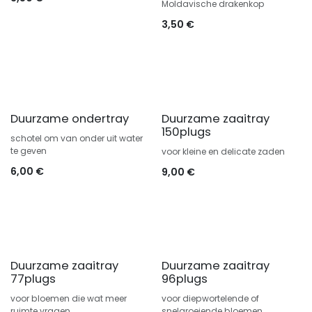
Moldavische drakenkop
3,50
€
Duurzame ondertray
Duurzame zaaitray
150plugs
schotel om van onder uit water
te geven
voor kleine en delicate zaden
6,00
€
9,00
€
Duurzame zaaitray
Duurzame zaaitray
77plugs
96plugs
voor bloemen die wat meer
voor diepwortelende of
ruimte vragen
snelgroeiende bloemen