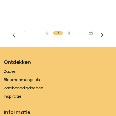
1
…
6
7
8
…
22
Ontdekken
Zaden
Bloemenmengsels
Zaaibenodigdheden
Inspiratie
Informatie