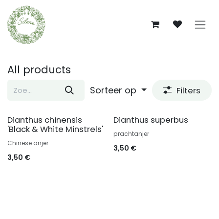
Overslaan naar inhoud
All products
Sorteer op
Filters
Dianthus chinensis
Dianthus superbus
'Black & White Minstrels'
prachtanjer
Chinese anjer
3,50
€
3,50
€