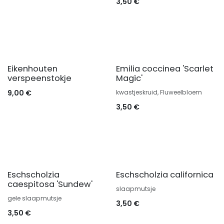
3,50
€
Eikenhouten
Emilia coccinea 'Scarlet
verspeenstokje
Magic'
9,00
€
kwastjeskruid, Fluweelbloem
3,50
€
Eschscholzia
Eschscholzia californica
caespitosa 'Sundew'
slaapmutsje
gele slaapmutsje
3,50
€
3,50
€