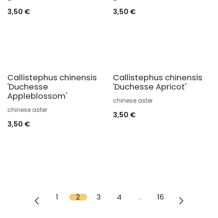
3,50
€
3,50
€
Callistephus chinensis
Callistephus chinensis
'Duchesse
'Duchesse Apricot'
Appleblossom'
chinese aster
chinese aster
3,50
€
3,50
€
1
2
3
4
…
16