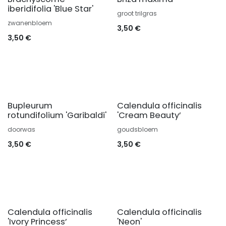
iberidifolia 'Blue Star'
groot trilgras
zwanenbloem
3,50
€
3,50
€
Bupleurum
Calendula officinalis
rotundifolium 'Garibaldi'
'Cream Beauty’
doorwas
goudsbloem
3,50
€
3,50
€
Calendula officinalis
Calendula officinalis
'Ivory Princess’
'Neon'