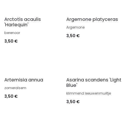
Arctotis acaulis
Argemone platyceras
'Harlequin'
Argemone
berenoor
3,50
€
3,50
€
Artemisia annua
Asarina scandens 'Light
Blue'
zomeralsem
klimmend leeuwenmuiltje
3,50
€
3,50
€