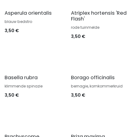
Asperula orientalis
Atriplex hortensis 'Red
Flash'
blauw bedstro
rode tuinmelde
3,50
€
3,50
€
Basella rubra
Borago officinalis
klimmende spinazie
bernagie, komkommerkruid
3,50
€
3,50
€
Brachyscome
Briza maxima